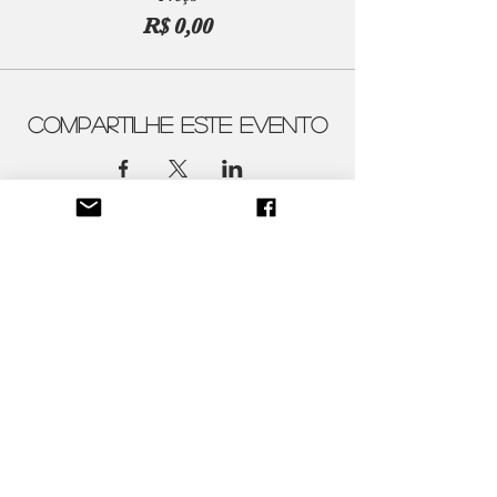
R$ 0,00
Compartilhe este evento
Contatos
ateliercenico@gmail.com
Siga-nos
Atelier Cênico
Políticas