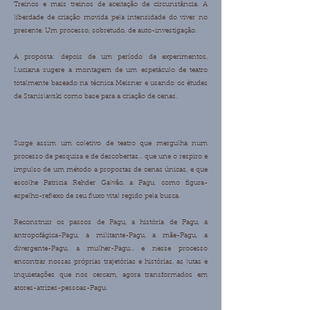
Treinos e mais treinos de aceitação de circunstância. A
liberdade de criação movida pela intensidade do viver no
presente. Um processo, sobretudo, de auto-investigação.
A proposta: depois de um período de experimentos,
Luciana sugere a montagem de um espetáculo de teatro
totalmente baseado na técnica Meisner e usando os études
de Stanislavski como base para a criação de cenas.
Surge assim um coletivo de teatro que mergulha num
processo de pesquisa e de descobertas... que une o respiro e
impulso de um método a propostas de cenas únicas, e que
escolhe Patricia Rehder Galvão, a Pagu, como figura-
espelho-reflexo de seu fluxo vital regido pela busca.
Reconstruir os passos de Pagu, a história de Pagu, a
antropofágica-Pagu, a militante-Pagu, a mãe-Pagu, a
divergente-Pagu, a mulher-Pagu... e nesse processo
encontrar nossas próprias trajetórias e histórias, as lutas e
inquietações que nos cercam, agora transformados em
atores-atrizes-pessoas-Pagu.