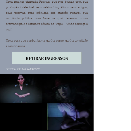
Uma mulher chamada Patrícia: que nos brinda com sua
produção intelectual, seus relatos biográficos, seus artigos,
seus poemas, suas crônicas, sua atuação cultural, sua
militância política, com base na qual tecemos nossa
dramaturgia e a estrutura cênica de “Pagu – Onde começa a
voz”.
Uma peça que ganha forma, ganha corpo, ganha amplidão
e ressonância.
RETIRAR INGRESSOS
Fotos: Joelma Ambrózio