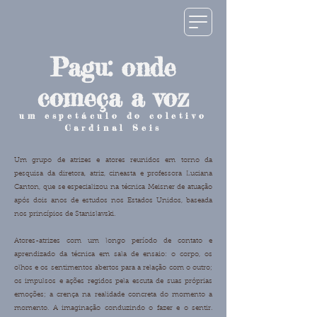
Pagu: onde
começa a voz
um espetáculo do coletivo
Cardinal Seis
Um grupo de atrizes e atores reunidos em torno da
pesquisa da diretora, atriz, cineasta e professora Luciana
Canton, que se especializou na técnica Meisner de atuação
após dois anos de estudos nos Estados Unidos, baseada
nos princípios de Stanislavski.
Atores-atrizes com um longo período de contato e
aprendizado da técnica em sala de ensaio: o corpo, os
olhos e os sentimentos abertos para a relação com o outro;
os impulsos e ações regidos pela escuta de suas próprias
emoções; a crença na realidade concreta do momento a
momento. A imaginação conduzindo o fazer e o sentir.