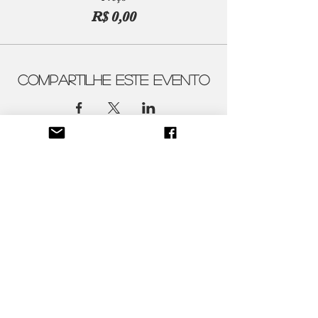
R$ 0,00
Compartilhe este evento
Contatos
ateliercenico@gmail.com
Siga-nos
Atelier Cênico
Políticas