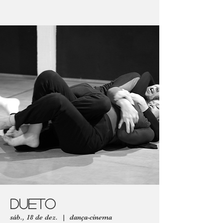
Dueto
sáb., 18 de dez.
  |  
dança-cinema