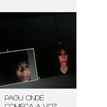
Pagu: onde
começa a voz