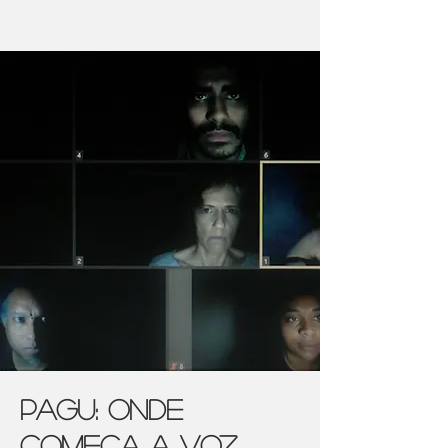
Pagu: onde
começa a voz